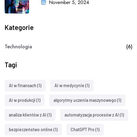
November 5, 2024
Kategorie
Technologia
(6)
Tagi
AI w finansach
(1)
AI w medycynie
(1)
AI w produkcji
(1)
algorytmy uczenia maszynowego
(1)
analiza klientów z AI
(1)
automatyzacja procesów z AI
(1)
bezpieczeństwo online
(1)
ChatGPT Pro
(1)