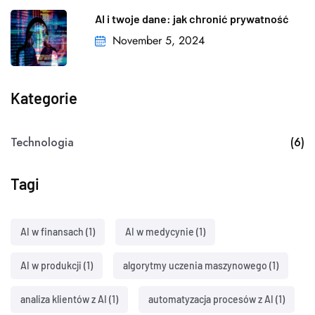
AI i twoje dane: jak chronić prywatność
November 5, 2024
Kategorie
Technologia
(6)
Tagi
AI w finansach
(1)
AI w medycynie
(1)
AI w produkcji
(1)
algorytmy uczenia maszynowego
(1)
analiza klientów z AI
(1)
automatyzacja procesów z AI
(1)