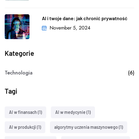
AI i twoje dane: jak chronić prywatność
November 5, 2024
Kategorie
Technologia
(6)
Tagi
AI w finansach
(1)
AI w medycynie
(1)
AI w produkcji
(1)
algorytmy uczenia maszynowego
(1)