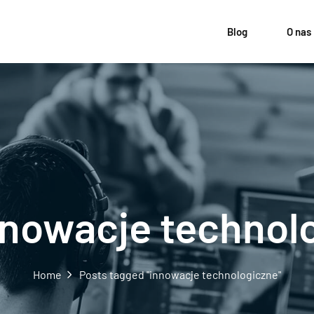
Blog
O nas
nnowacje technol
Home
Posts tagged "innowacje technologiczne"