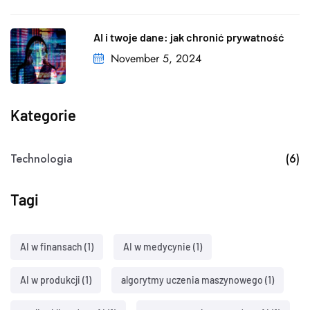
AI i twoje dane: jak chronić prywatność
November 5, 2024
Kategorie
Technologia
(6)
Tagi
AI w finansach
(1)
AI w medycynie
(1)
AI w produkcji
(1)
algorytmy uczenia maszynowego
(1)