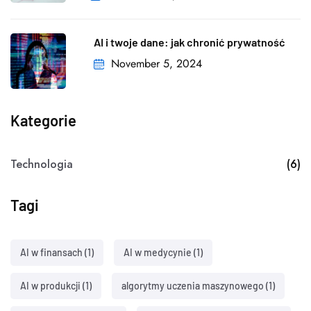
AI i twoje dane: jak chronić prywatność
November 5, 2024
Kategorie
Technologia
(6)
Tagi
AI w finansach
(1)
AI w medycynie
(1)
AI w produkcji
(1)
algorytmy uczenia maszynowego
(1)