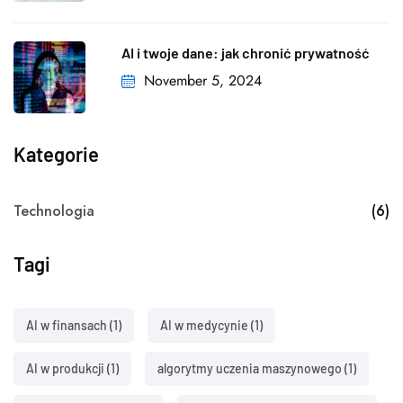
AI i twoje dane: jak chronić prywatność
November 5, 2024
Kategorie
Technologia
(6)
Tagi
AI w finansach
(1)
AI w medycynie
(1)
AI w produkcji
(1)
algorytmy uczenia maszynowego
(1)