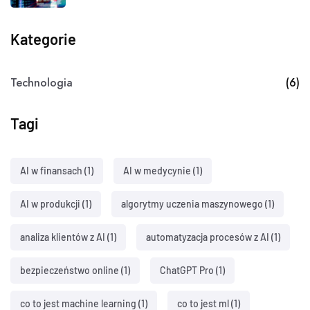
Kategorie
Technologia
(6)
Tagi
AI w finansach
(1)
AI w medycynie
(1)
AI w produkcji
(1)
algorytmy uczenia maszynowego
(1)
analiza klientów z AI
(1)
automatyzacja procesów z AI
(1)
bezpieczeństwo online
(1)
ChatGPT Pro
(1)
co to jest machine learning
(1)
co to jest ml
(1)