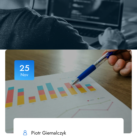
25
Nov
Piotr Giernalczyk