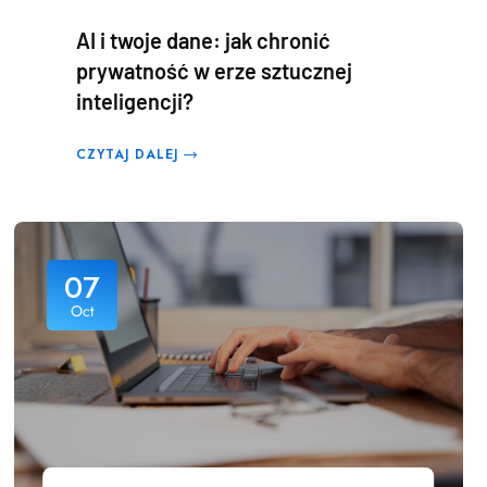
AI i twoje dane: jak chronić
prywatność w erze sztucznej
inteligencji?
CZYTAJ DALEJ
07
Oct