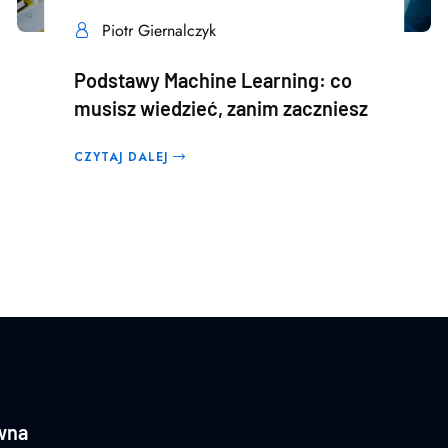
Piotr Giernalczyk
Podstawy Machine Learning: co
musisz wiedzieć, zanim zaczniesz
CZYTAJ DALEJ
wna