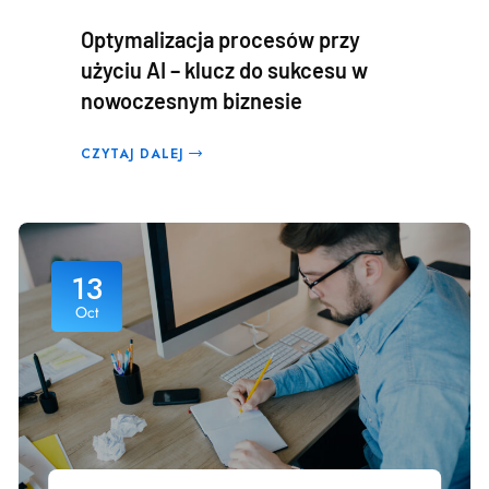
Optymalizacja procesów przy
użyciu AI – klucz do sukcesu w
nowoczesnym biznesie
CZYTAJ DALEJ
13
Oct