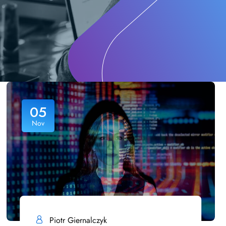
05
Nov
Piotr Giernalczyk