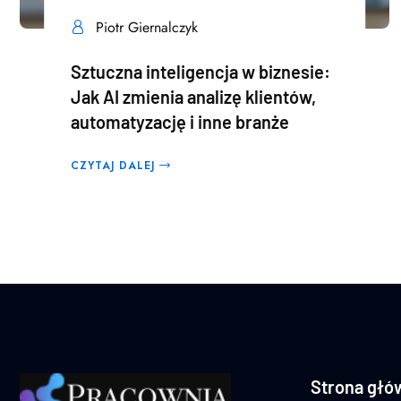
Piotr Giernalczyk
Sztuczna inteligencja w biznesie:
Jak AI zmienia analizę klientów,
automatyzację i inne branże
CZYTAJ DALEJ
Strona głó