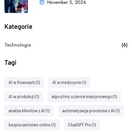
November 5, 2024
Kategorie
Technologia
(6)
Tagi
AI w finansach
(1)
AI w medycynie
(1)
AI w produkcji
(1)
algorytmy uczenia maszynowego
(1)
analiza klientów z AI
(1)
automatyzacja procesów z AI
(1)
bezpieczeństwo online
(1)
ChatGPT Pro
(1)