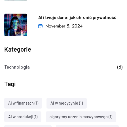
AI i twoje dane: jak chronić prywatność
November 5, 2024
Kategorie
Technologia
(6)
Tagi
AI w finansach
(1)
AI w medycynie
(1)
AI w produkcji
(1)
algorytmy uczenia maszynowego
(1)