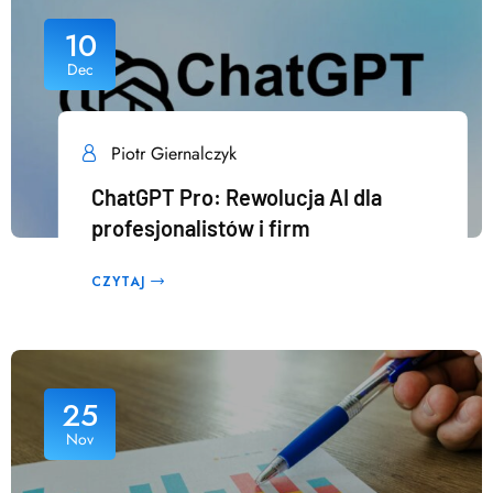
10
Dec
Piotr Giernalczyk
ChatGPT Pro: Rewolucja AI dla
profesjonalistów i firm
CZYTAJ
25
Nov