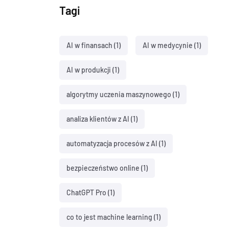
Tagi
AI w finansach
(1)
AI w medycynie
(1)
AI w produkcji
(1)
algorytmy uczenia maszynowego
(1)
analiza klientów z AI
(1)
automatyzacja procesów z AI
(1)
bezpieczeństwo online
(1)
ChatGPT Pro
(1)
co to jest machine learning
(1)