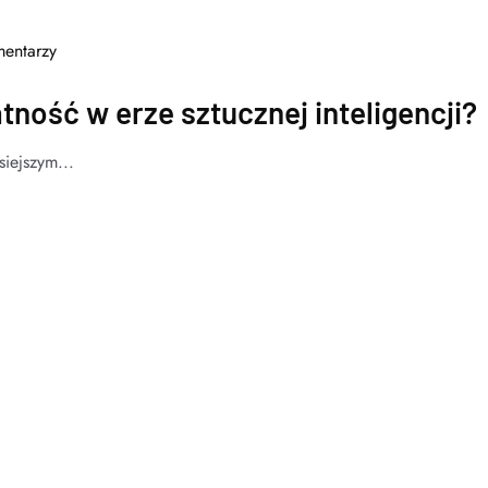
entarzy
atność w erze sztucznej inteligencji?
iejszym...