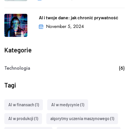
AI i twoje dane: jak chronić prywatność
November 5, 2024
Kategorie
Technologia
(6)
Tagi
AI w finansach
(1)
AI w medycynie
(1)
AI w produkcji
(1)
algorytmy uczenia maszynowego
(1)