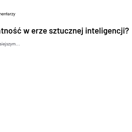
entarzy
atność w erze sztucznej inteligencji?
iejszym...