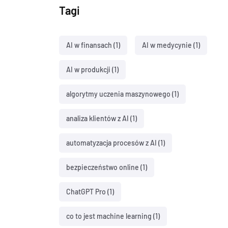
Tagi
AI w finansach
(1)
AI w medycynie
(1)
AI w produkcji
(1)
algorytmy uczenia maszynowego
(1)
analiza klientów z AI
(1)
automatyzacja procesów z AI
(1)
bezpieczeństwo online
(1)
ChatGPT Pro
(1)
co to jest machine learning
(1)