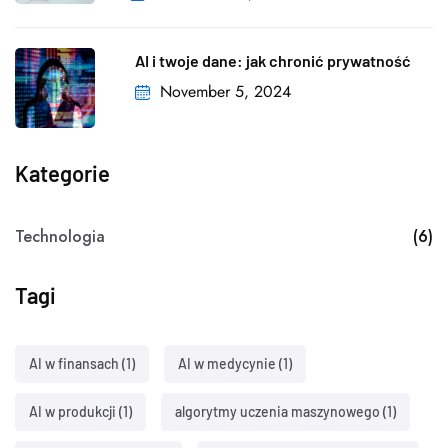
AI i twoje dane: jak chronić prywatność
November 5, 2024
Kategorie
Technologia
(6)
Tagi
AI w finansach
(1)
AI w medycynie
(1)
AI w produkcji
(1)
algorytmy uczenia maszynowego
(1)