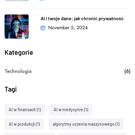
AI i twoje dane: jak chronić prywatność
November 5, 2024
Kategorie
Technologia
(6)
Tagi
AI w finansach
(1)
AI w medycynie
(1)
AI w produkcji
(1)
algorytmy uczenia maszynowego
(1)