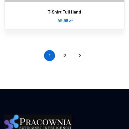
T-Shirt Full Hand
49
,99
zł
1
2